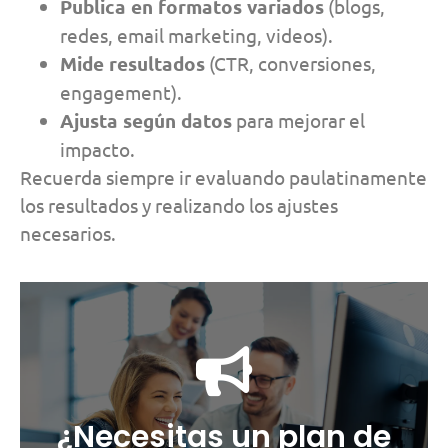
P
ublica en formatos variados
(blogs,
redes, email marketing, videos).
Mide resultados
(CTR, conversiones,
engagement).
Ajusta según datos
para mejorar el
impacto.
Recuerda siempre ir evaluando paulatinamente
los resultados y realizando los ajustes
necesarios.
Ver más
¿Necesitas un plan de
medida: