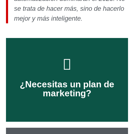
se trata de hacer más, sino de hacerlo
mejor y más inteligente.
Ver más
¿Necesitas un plan de
medida:
sociales y de contenidos a la
marketing?
Ofrecemos planes para redes