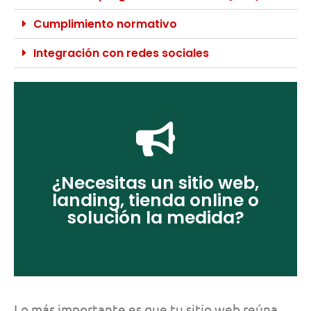
Cumplimiento normativo
Integración con redes sociales
Ver más
¿Necesitas un sitio web,
negocio:
landing, tienda online o
web acordes a tu modelo de
Ofrecemos varios tipos de sitios
solución la medida?
Lo más importante es que tu sitio web reúna