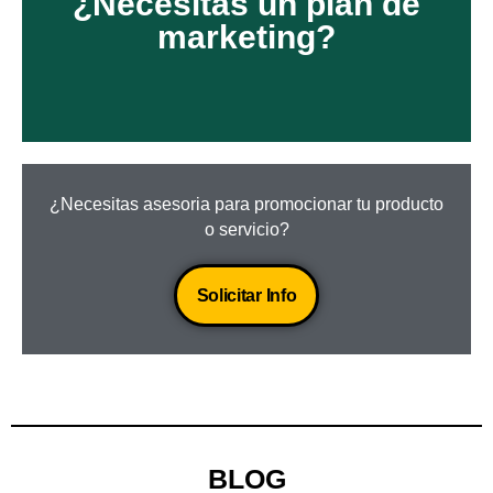
¿Necesitas un plan de
medida:
sociales y de contenidos a la
marketing?
Ofrecemos planes para redes
¿Necesitas asesoria para promocionar tu producto
o servicio?
Solicitar Info
BLOG