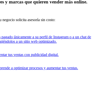
es y marcas que quieren vender más online.
negocio solicita asesoría sin costo: