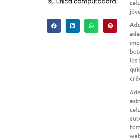
su única computadora.
cel
jóv
Ado
ada
imp
bot
los
qui
cré
Ade
est
cel
aut
tom
web