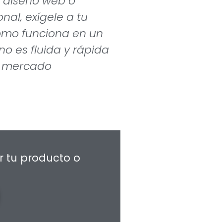
 diseño web o
nal, exígele a tu
ómo funciona en un
no es fluida y rápida
el mercado
r tu producto o