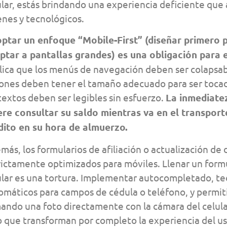
ular, estás brindando una experiencia deficiente que 
enes y tecnológicos.
ptar un enfoque “Mobile-First” (diseñar primero 
ptar a pantallas grandes) es una obligación para el
lica que los menús de navegación deben ser colapsab
ones deben tener el tamaño adecuado para ser tocados
 textos deben ser legibles sin esfuerzo.
La inmediatez
ere consultar su saldo mientras va en el transport
dito en su hora de almuerzo.
más, los formularios de afiliación o actualización de
rictamente optimizados para móviles. Llenar un form
ular es una tortura. Implementar autocompletado, t
omáticos para campos de cédula o teléfono, y permi
ando una foto directamente con la cámara del celular
 que transforman por completo la experiencia del us