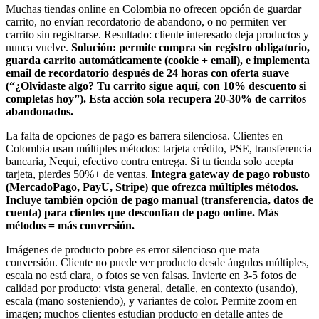
Muchas tiendas online en Colombia no ofrecen opción de guardar
carrito, no envían recordatorio de abandono, o no permiten ver
carrito sin registrarse. Resultado: cliente interesado deja productos y
nunca vuelve.
Solución: permite compra sin registro obligatorio,
guarda carrito automáticamente (cookie + email), e implementa
email de recordatorio después de 24 horas con oferta suave
(“¿Olvidaste algo? Tu carrito sigue aquí, con 10% descuento si
completas hoy”). Esta acción sola recupera 20-30% de carritos
abandonados.
La falta de opciones de pago es barrera silenciosa. Clientes en
Colombia usan múltiples métodos: tarjeta crédito, PSE, transferencia
bancaria, Nequi, efectivo contra entrega. Si tu tienda solo acepta
tarjeta, pierdes 50%+ de ventas.
Integra gateway de pago robusto
(MercadoPago, PayU, Stripe) que ofrezca múltiples métodos.
Incluye también opción de pago manual (transferencia, datos de
cuenta) para clientes que desconfían de pago online. Más
métodos = más conversión.
Imágenes de producto pobre es error silencioso que mata
conversión. Cliente no puede ver producto desde ángulos múltiples,
escala no está clara, o fotos se ven falsas. Invierte en 3-5 fotos de
calidad por producto: vista general, detalle, en contexto (usando),
escala (mano sosteniendo), y variantes de color. Permite zoom en
imagen; muchos clientes estudian producto en detalle antes de